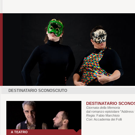
DESTINATARIO SCONOSCIUTO
DESTINATARIO SCONO
Giornata della Memoria
dal romanzo epistolare "Address
Regia:
Fabio Marchisio
Con:
Accademia dei Folli
A TEATRO