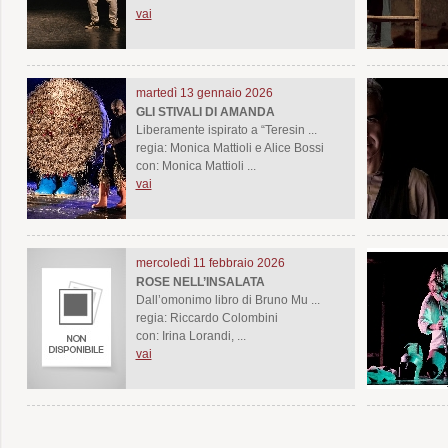
vai
martedì 13 gennaio 2026
GLI STIVALI DI AMANDA
Liberamente ispirato a “Teresin ...
regia: Monica Mattioli e Alice Bossi
con: Monica Mattioli ...
vai
mercoledì 11 febbraio 2026
ROSE NELL’INSALATA
Dall’omonimo libro di Bruno Mu ...
regia: Riccardo Colombini
con: Irina Lorandi, ...
vai