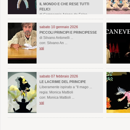
IL MONDO E CHE RESE TUTTI
FELICI
di Compagnia Arione de Falco ...
regia: Compagnia Arione de Falco
con: Compagnia ...
sabato 10 gennaio 2026
vai
PICCOLI PRINCIPI E PRINCIPESSE
di Silvano Antonelli ...
con: Silvano An ...
vai
sabato 07 febbraio 2026
LE LACRIME DEL PRINCIPE
Liberamente ispirato a “Il mago ...
regia: Monica Mattioli
con: Monica Mattioli ...
vai