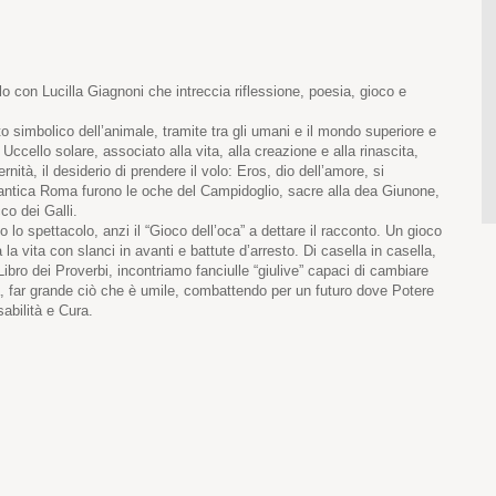
lo con Lucilla Giagnoni che intreccia riflessione, poesia, gioco e
ato simbolico dell’animale, tramite tra gli umani e il mondo superiore e
cello solare, associato alla vita, alla creazione e alla rinascita,
rnità, il desiderio di prendere il volo: Eros, dio dell’amore, si
’antica Roma furono le oche del Campidoglio, sacre alla dea Giunone,
co dei Galli.
lo spettacolo, anzi il “Gioco dell’oca” a dettare il racconto. Un gioco
la vita con slanci in avanti e battute d’arresto. Di casella in casella,
 Libro dei Proverbi, incontriamo fanciulle “giulive” capaci di cambiare
a, far grande ciò che è umile, combattendo per un futuro dove Potere
bilità e Cura.