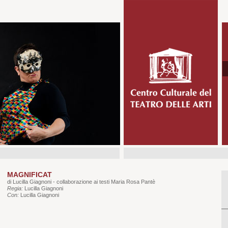
MAGNIFICAT
di Lucilla Giagnoni - collaborazione ai testi Maria Rosa Pantè
Regia:
Lucilla Giagnoni
Con:
Lucilla Giagnoni