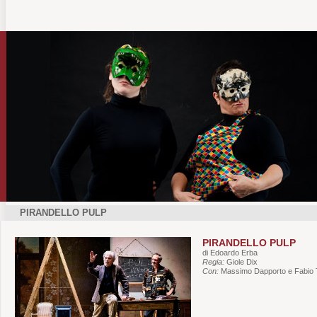
PIRANDELLO PULP
PIRANDELLO PULP
di Edoardo Erba
Regia:
Giole Dix
Con:
Massimo Dapporto e Fabio 