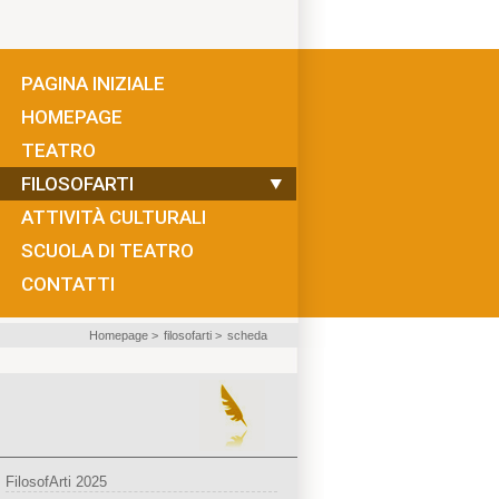
PAGINA INIZIALE
HOMEPAGE
TEATRO
FILOSOFARTI
ATTIVITÀ CULTURALI
SCUOLA DI TEATRO
CONTATTI
Homepage
>
filosofarti
>
scheda
FilosofArti 2025