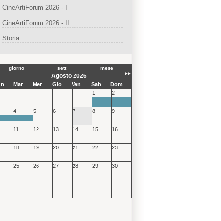
CineArtiForum 2026 - I
CineArtiForum 2026 - II
Storia
giorno
sett
mese
Agosto 2026
un
Mar
Mer
Gio
Ven
Sab
Dom
1
2
4
5
6
7
8
9
11
12
13
14
15
16
18
19
20
21
22
23
25
26
27
28
29
30