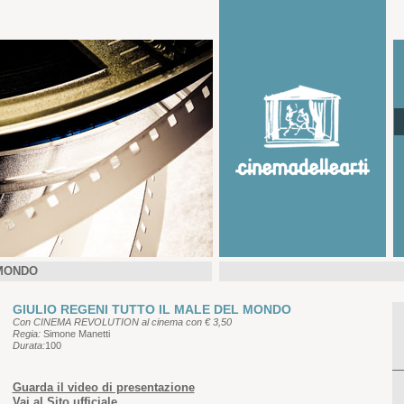
 MONDO
GIULIO REGENI TUTTO IL MALE DEL MONDO
Con CINEMA REVOLUTION al cinema con € 3,50
Regia:
Simone Manetti
Durata:
100
Guarda il video di presentazione
Vai al Sito ufficiale