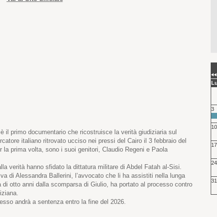
L
3
10
 il primo documentario che ricostruisce la verità giudiziaria sul
rcatore italiano ritrovato ucciso nei pressi del Cairo il 3 febbraio del
17
er la prima volta, sono i suoi genitori, Claudio Regeni e Paola
24
a verità hanno sfidato la dittatura militare di Abdel Fatah al-Sisi.
a di Alessandra Ballerini, l’avvocato che li ha assistiti nella lunga
31
a di otto anni dalla scomparsa di Giulio, ha portato al processo contro
iziana.
cesso andrà a sentenza entro la fine del 2026.