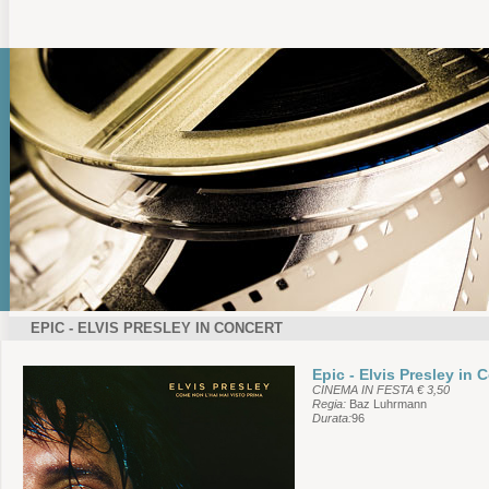
EPIC - ELVIS PRESLEY IN CONCERT
Epic - Elvis Presley in 
CINEMA IN FESTA € 3,50
Regia:
Baz Luhrmann
Durata:
96