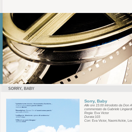
SORRY, BABY
Sorry, Baby
Alle ore 15:00 introdotto da Don An
commentato da Gabriele Lingiardi
Regia:
Eva Victor
Durata:
103
Con:
Eva Victor, Naomi Ackie, L